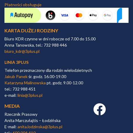
Płatności obsługuje
KARTA DUŻEJ RODZINY
Biuro KDR czynne w dni robocze od 7.00 do 15.00
Anna Tanowska, tel.: 732 988 446
biuro_kdr@3plus.pl
LINIA 3PLUS
Telefon przeznaczony dla rodzin wielodzietnych
Jakub Panek
śr. godz. 16.00-19.00
Katarzyna Malinowska
pt. godz. 9.00-12.00
tel.: 732 988 451
e-mail:
linia@3plus.pl
MEDIA
Facebook link
Rzecznik Prasowy
Anita Marczułajtis – Łodzińska
E-mail:
anita.lodzinska@3plus.pl
tel.:
600 004 410