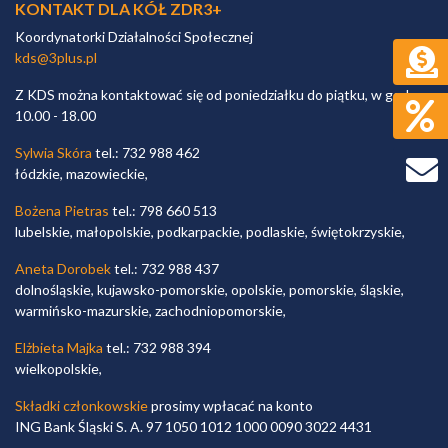
KONTAKT DLA KÓŁ ZDR3+
Koordynatorki Działalności Społecznej
kds@3plus.pl
Z KDS można kontaktować się od poniedziałku do piątku, w godz.
10.00 - 18.00
Sylwia Skóra
tel.: 732 988 462
łódzkie, mazowieckie,
Bożena Pietras
tel.: 798 660 513
lubelskie, małopolskie, podkarpackie, podlaskie, świętokrzyskie,
Aneta Dorobek
tel.: 732 988 437
dolnośląskie, kujawsko-pomorskie, opolskie, pomorskie, śląskie,
warmińsko-mazurskie, zachodniopomorskie,
Elżbieta Majka
tel.: 732 988 394
wielkopolskie,
Składki członkowskie
prosimy wpłacać na konto
ING Bank Śląski S. A. 97 1050 1012 1000 0090 3022 4431